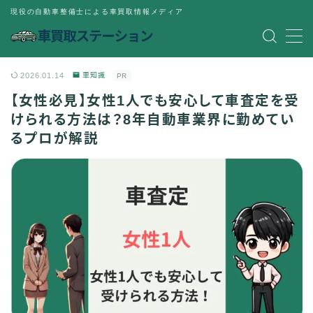
現役の自動車整備士による車買取情報メディア
MENU
2026.01.14
車知識
PR
一括査定
【女性必見】女性1人でも安心して車査定を受
けられる方法は？8年自動車業界に勤めてい
車買取
るプロが解説
トラック買取
車知識
あきとのSNS
公式LINE
Instagram